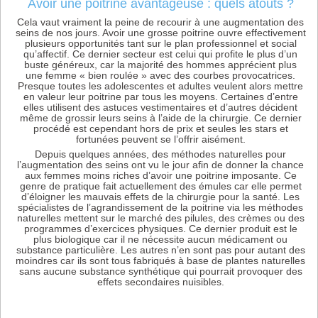
Avoir une poitrine avantageuse : quels atouts ?
Cela vaut vraiment la peine de recourir à une augmentation des
seins de nos jours. Avoir une grosse poitrine ouvre effectivement
plusieurs opportunités tant sur le plan professionnel et social
qu’affectif. Ce dernier secteur est celui qui profite le plus d’un
buste généreux, car la majorité des hommes apprécient plus
une femme « bien roulée » avec des courbes provocatrices.
Presque toutes les adolescentes et adultes veulent alors mettre
en valeur leur poitrine par tous les moyens. Certaines d’entre
elles utilisent des astuces vestimentaires et d’autres décident
même de grossir leurs seins à l’aide de la chirurgie. Ce dernier
procédé est cependant hors de prix et seules les stars et
fortunées peuvent se l’offrir aisément.
Depuis quelques années, des méthodes naturelles pour
l’augmentation des seins ont vu le jour afin de donner la chance
aux femmes moins riches d’avoir une poitrine imposante. Ce
genre de pratique fait actuellement des émules car elle permet
d’éloigner les mauvais effets de la chirurgie pour la santé. Les
spécialistes de l’agrandissement de la poitrine via les méthodes
naturelles mettent sur le marché des pilules, des crèmes ou des
programmes d’exercices physiques. Ce dernier produit est le
plus biologique car il ne nécessite aucun médicament ou
substance particulière. Les autres n’en sont pas pour autant des
moindres car ils sont tous fabriqués à base de plantes naturelles
sans aucune substance synthétique qui pourrait provoquer des
effets secondaires nuisibles.